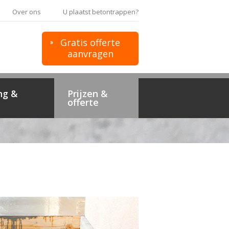
Over ons
U plaatst betontrappen?
Gratis offerte
aanvragen
ng &
Prijzen &
offerte