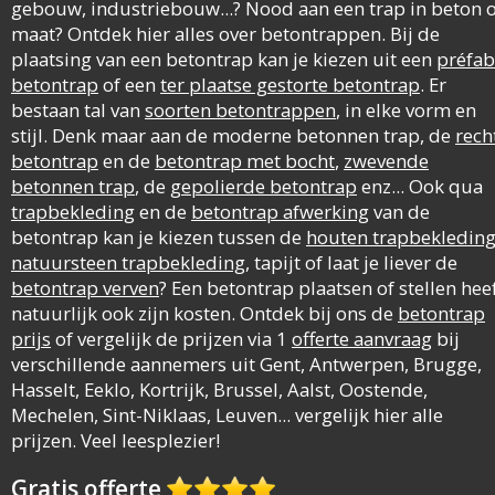
gebouw, industriebouw...? Nood aan een trap in beton 
maat? Ontdek hier alles over betontrappen. Bij de
plaatsing van een betontrap kan je kiezen uit een
préfab
betontrap
of een
ter plaatse gestorte betontrap
. Er
bestaan tal van
soorten betontrappen
, in elke vorm en
stijl. Denk maar aan de moderne betonnen trap, de
rech
betontrap
en de
betontrap met bocht
,
zwevende
betonnen trap
, de
gepolierde betontrap
enz... Ook qua
trapbekleding
en de
betontrap afwerking
van de
betontrap kan je kiezen tussen de
houten trapbekledin
natuursteen trapbekleding
, tapijt of laat je liever de
betontrap verven
? Een betontrap plaatsen of stellen hee
natuurlijk ook zijn kosten. Ontdek bij ons de
betontrap
prijs
of vergelijk de prijzen via 1
offerte aanvraag
bij
verschillende aannemers uit Gent, Antwerpen, Brugge,
Hasselt, Eeklo, Kortrijk, Brussel, Aalst, Oostende,
Mechelen, Sint-Niklaas, Leuven... vergelijk hier alle
prijzen. Veel leesplezier!
Gratis offerte