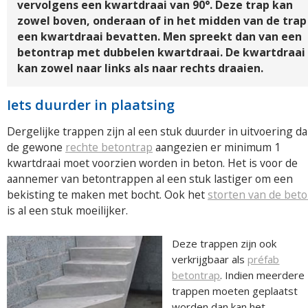
vervolgens een kwartdraai van 90°. Deze trap kan
zowel boven, onderaan of in het midden van de trap
een kwartdraai bevatten. Men spreekt dan van een
betontrap met dubbelen kwartdraai. De kwartdraai
kan zowel naar links als naar rechts draaien.
Iets duurder in plaatsing
Dergelijke trappen zijn al een stuk duurder in uitvoering d
de gewone
rechte betontrap
aangezien er minimum 1
kwartdraai moet voorzien worden in beton. Het is voor de
aannemer van betontrappen al een stuk lastiger om een
bekisting te maken met bocht. Ook het
storten van de bet
is al een stuk moeilijker.
Deze trappen zijn ook
verkrijgbaar als
préfab
betontrap
. Indien meerdere
trappen moeten geplaatst
worden dan kan het