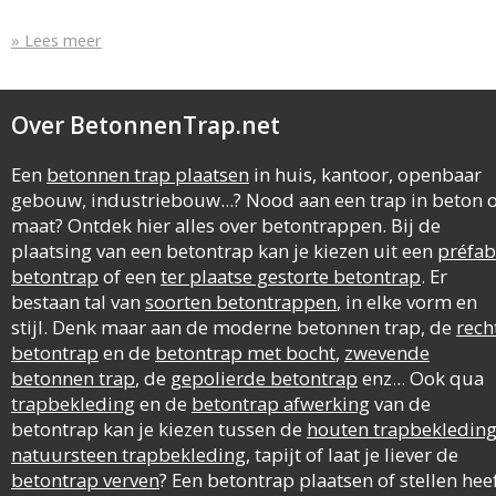
» Lees meer
Over BetonnenTrap.net
Een
betonnen trap plaatsen
in huis, kantoor, openbaar
gebouw, industriebouw...? Nood aan een trap in beton 
maat? Ontdek hier alles over betontrappen. Bij de
plaatsing van een betontrap kan je kiezen uit een
préfab
betontrap
of een
ter plaatse gestorte betontrap
. Er
bestaan tal van
soorten betontrappen
, in elke vorm en
stijl. Denk maar aan de moderne betonnen trap, de
rech
betontrap
en de
betontrap met bocht
,
zwevende
betonnen trap
, de
gepolierde betontrap
enz... Ook qua
trapbekleding
en de
betontrap afwerking
van de
betontrap kan je kiezen tussen de
houten trapbekledin
natuursteen trapbekleding
, tapijt of laat je liever de
betontrap verven
? Een betontrap plaatsen of stellen hee