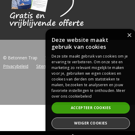
×
Deze website maakt
gebruik van cookies
Deze site maakt gebruik van cookies om je
© Betonnen Trap
Voorwaarden
Cookiebeleid
ervaring te verbeteren. Om onze site en
Privacybeleid
Sitemap
Contact
U plaatst betontrappen?
marketing zo relevant mogelijk te maken
voor je, gebruiken we eigen cookies en
cookies van derden om statistieken te
maken, bezoeken te analyseren en jouw
favoriete instellingen te onthouden.
Meer
over ons cookiebeleid
ACCEPTEER COOKIES
WEIGER COOKIES