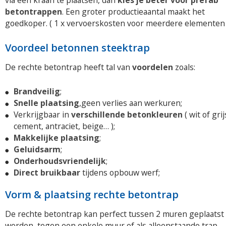
via een kraan te plaatsen, dan
kies je beter voor préfab
betontrappen
. Een groter productieaantal maakt het
goedkoper. ( 1 x vervoerskosten voor meerdere elementen 
Voordeel betonnen steektrap
De rechte betontrap heeft tal van
voordelen
zoals:
Brandveilig
;
Snelle plaatsing
,geen verlies aan werkuren;
Verkrijgbaar in
verschillende betonkleuren
( wit of grij
cement, antraciet, beige… );
Makkelijke plaatsing
;
Geluidsarm
;
Onderhoudsvriendelijk
;
Direct bruikbaar
tijdens opbouw werf;
Vorm & plaatsing rechte betontrap
De rechte betontrap kan perfect tussen 2 muren geplaatst
worden, tegen een enkele muur of als alleenstaande trap.