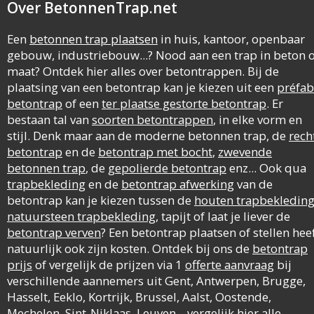
Over BetonnenTrap.net
Een
betonnen trap plaatsen
in huis, kantoor, openbaar
gebouw, industriebouw...? Nood aan een trap in beton 
maat? Ontdek hier alles over betontrappen. Bij de
plaatsing van een betontrap kan je kiezen uit een
préfab
betontrap
of een
ter plaatse gestorte betontrap
. Er
bestaan tal van
soorten betontrappen
, in elke vorm en
stijl. Denk maar aan de moderne betonnen trap, de
rech
betontrap
en de
betontrap met bocht
,
zwevende
betonnen trap
, de
gepolierde betontrap
enz... Ook qua
trapbekleding
en de
betontrap afwerking
van de
betontrap kan je kiezen tussen de
houten trapbekledin
natuursteen trapbekleding
, tapijt of laat je liever de
betontrap verven
? Een betontrap plaatsen of stellen hee
natuurlijk ook zijn kosten. Ontdek bij ons de
betontrap
prijs
of vergelijk de prijzen via 1
offerte aanvraag
bij
verschillende aannemers uit Gent, Antwerpen, Brugge,
Hasselt, Eeklo, Kortrijk, Brussel, Aalst, Oostende,
Mechelen, Sint-Niklaas, Leuven... vergelijk hier alle